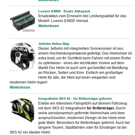
Weiterlesen
Luxxon E4800 - Ersatz Akkupack
Ersatzakkus zum Erneuern bei Leistungsabfall für das
Modell: Luxxon E4800 Vierrad.
Weiterlesen
Jethelm Helios Map
Dieser Jethelm mit integriertem Sonnenvisier ist aus
einem Hochleistungsmaterial gefertigt. Das Helmvisier ist
extra breit, um Ihr Sichtfeld beim Fahren mit einem Roller
zu optimieren - eines der leichtesten Visiere auf dem
Markt! Der Helm ist auch sehr gut belüftet mit Belüftung
an Rücken, Seiten und Kinn. Einfach ein großartiger
Helm für alle, die Wert auf einen eleganten und
modernen Helm legen!
Weiterlesen
Integralhelm SKS 42 - für Brillenträger geformt
Erlebe ein intensives Fahrgefühl auf deinem Fahrzeug
mit dem SKS 42 Integralhelm
für Brillenträger.
Durch
seine aerodynamisch geformte Helmschale und dem
anspruchsvollen, modernen Design ist der Helm eine
gute Wahl. Besonders für Brillenträger
geformt. Auch bei
längere Touren, Stadtfahrten oder für Einsteiger ist der
SKS 42 ein idealer Helm.