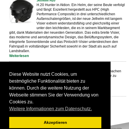
Jethelm H20
H.20 Hunter in Aktion. Ein Helm, der seine Beute verfolgt
und fängt: Exzellent hergestellt aus HPC (High
Performance Composite) in drei unterschiedlichen
Außenschalengrößen, ist der neue Jethelm mit langem
Visier extrem widerstandsfähig und gleichzeitig einer
unter den leichtesten, die es in seinem Marktsegment
gibt, dank Materialien der neuesten Generation. Das extra breite Visier,
das moderne und aerodynamische Design, das Belüftungssystem, die
integrierte Sonnenblende und das Pinlock®-Visier unterstreichen den
Fahrspaß in vollständiger Sicherheit sowohl in der Stadt als auch auf
Landstraßen.
Weiterlesen
Klapphelm mit Sonnenvisier
Die moderne Form und das modische Design machen
Diese Website nutzt Cookies, um
diesen Klapphelm mit integriertem Sonnenvisier zu
einem sicheren Helm bei jeder Wetterlage.
bestmögliche Funktionalität bieten zu
Weiterlesen
können. Durch die weitere Nutzung der
Webseite stimmen Sie der Verwendung von
Cookies zu.
vorherige
| 11-20 / 40 |
nächste
Weitere Informationen zum Datenschutz.
base-design by
beesign grafiker in wien
Akzeptieren
Autohaus Rau GmbH in Schmelz/Saar, Vertrieb und Service von Quad, ATV, KRAD und Automobile.